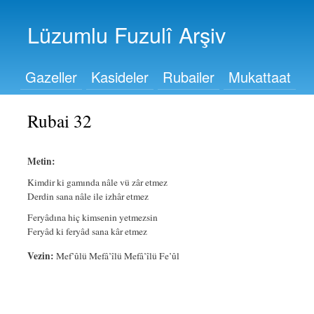
Ana
içeriğe
Lüzumlu Fuzulî Arşiv
atla
Gazeller
Kasideler
Rubailer
Mukattaat
Rubai 32
Metin:
Kimdir ki gamında nâle vü zâr etmez
Derdin sana nâle ile izhâr etmez
Feryâdına hiç kimsenin yetmezsin
Feryâd ki feryâd sana kâr etmez
Vezin:
Mef’ûlü Mefâ’îlü Mefâ’îlü Fe’ûl